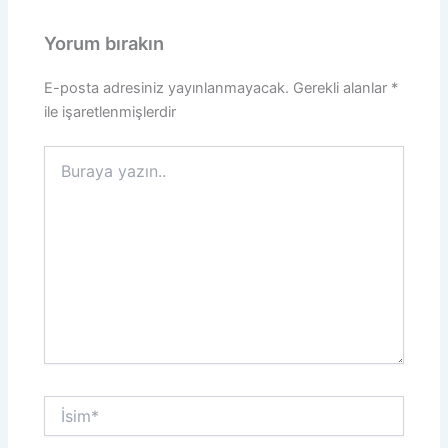
Yorum bırakın
E-posta adresiniz yayınlanmayacak.
Gerekli alanlar
*
ile işaretlenmişlerdir
Buraya
yazın..
İsim*