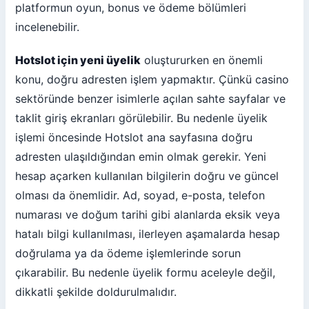
platformun oyun, bonus ve ödeme bölümleri
incelenebilir.
Hotslot için yeni üyelik
oluştururken en önemli
konu, doğru adresten işlem yapmaktır. Çünkü casino
sektöründe benzer isimlerle açılan sahte sayfalar ve
taklit giriş ekranları görülebilir. Bu nedenle üyelik
işlemi öncesinde Hotslot ana sayfasına doğru
adresten ulaşıldığından emin olmak gerekir. Yeni
hesap açarken kullanılan bilgilerin doğru ve güncel
olması da önemlidir. Ad, soyad, e-posta, telefon
numarası ve doğum tarihi gibi alanlarda eksik veya
hatalı bilgi kullanılması, ilerleyen aşamalarda hesap
doğrulama ya da ödeme işlemlerinde sorun
çıkarabilir. Bu nedenle üyelik formu aceleyle değil,
dikkatli şekilde doldurulmalıdır.