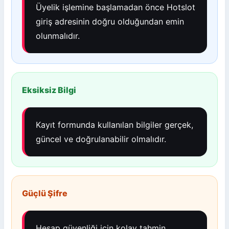
Üyelik işlemine başlamadan önce Hotslot
giriş adresinin doğru olduğundan emin
olunmalıdır.
Eksiksiz Bilgi
Kayıt formunda kullanılan bilgiler gerçek,
güncel ve doğrulanabilir olmalıdır.
Güçlü Şifre
Hesap güvenliği için kolay tahmin