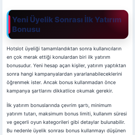
Yeni Üyelik Sonrası İlk Yatırım
Bonusu
Hotslot üyeliği tamamlandıktan sonra kullanıcıların
en çok merak ettiği konulardan biri ilk yatırım
bonusudur. Yeni hesap açan kişiler, yatırım yaptıktan
sonra hangi kampanyalardan yararlanabileceklerini
öğrenmek ister. Ancak bonus kullanmadan önce
kampanya şartlarını dikkatlice okumak gerekir.
İlk yatırım bonuslarında çevrim şartı, minimum
yatırım tutarı, maksimum bonus limiti, kullanım süresi
ve geçerli oyun kategorileri gibi detaylar bulunabilir.
Bu nedenle üyelik sonrası bonus kullanmayı düşünen