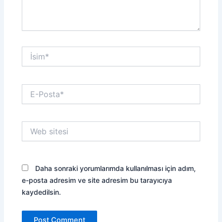
İsim*
E-
Posta*
Web
sitesi
Daha sonraki yorumlarımda kullanılması için adım,
e-posta adresim ve site adresim bu tarayıcıya
kaydedilsin.