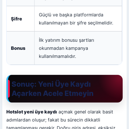
Güçlü ve başka platformlarda
Şifre
kullanılmayan bir şifre seçilmelidir.
İlk yatırım bonusu şartları
Bonus
okunmadan kampanya
kullanılmamalıdır.
Sonuç: Yeni Üye Kaydı
Açarken Acele Etmeyin
Hotslot yeni üye kaydı
açmak genel olarak basit
adımlardan oluşur; fakat bu sürecin dikkatli
tamamlanması gerekir. Doğru giriş adresi, eksiksiz