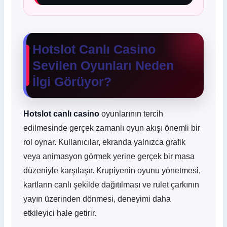
Hotslot Canlı Casino
Sevilen Oyunları Neden
İlgi Görüyor?
Hotslot canlı casino
oyunlarının tercih
edilmesinde gerçek zamanlı oyun akışı önemli bir
rol oynar. Kullanıcılar, ekranda yalnızca grafik
veya animasyon görmek yerine gerçek bir masa
düzeniyle karşılaşır. Krupiyenin oyunu yönetmesi,
kartların canlı şekilde dağıtılması ve rulet çarkının
yayın üzerinden dönmesi, deneyimi daha
etkileyici hale getirir.