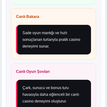
Canlı Bakara
Sade oyun mantığı ve hızlı
sonuçlanan turlarıyla pratik casino
deneyimi sunar.
Canlı Oyun Şovları
Çark, sunucu ve bonus turu
havasıyla daha eğlenceli bir canlı
casino deneyimi oluşturur.