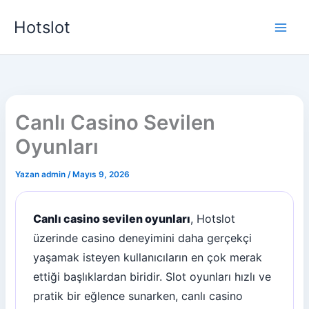
İçeriğe
Hotslot
atla
Canlı Casino Sevilen
Oyunları
Yazan
admin
/
Mayıs 9, 2026
Canlı casino sevilen oyunları
, Hotslot
üzerinde casino deneyimini daha gerçekçi
yaşamak isteyen kullanıcıların en çok merak
ettiği başlıklardan biridir. Slot oyunları hızlı ve
pratik bir eğlence sunarken, canlı casino