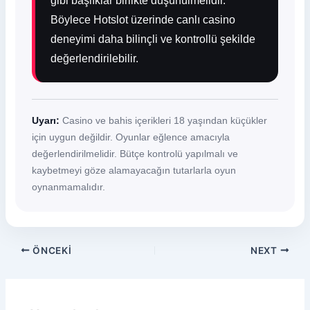
gibi başlıklar birlikte düşünülmelidir.
Böylece Hotslot üzerinde canlı casino
deneyimi daha bilinçli ve kontrollü şekilde
değerlendirilebilir.
Uyarı:
Casino ve bahis içerikleri 18 yaşından küçükler
için uygun değildir. Oyunlar eğlence amacıyla
değerlendirilmelidir. Bütçe kontrolü yapılmalı ve
kaybetmeyi göze alamayacağın tutarlarla oyun
oynanmamalıdır.
ÖNCEKI
NEXT