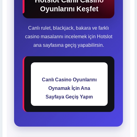
Oyunlarını Keşfet
Canlı rulet, blackjack, bakara ve farklı
casino masalarını incelemek için Hotslot
ana sayfasına geçiş yapabilirsin.
Canlı Casino Oyunlarını
Oynamak İçin Ana
Sayfaya Geçiş Yapın